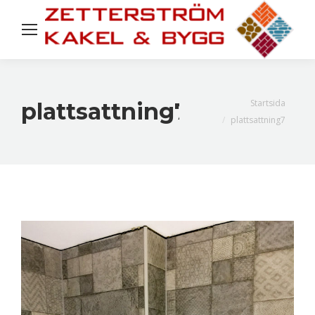
Du är här:
Startsida
plattsattning7
plattsattning7