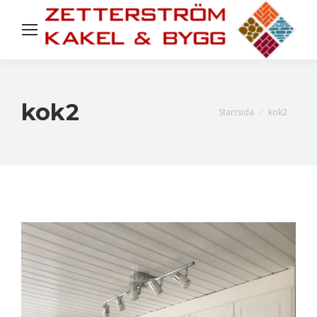
kok2
Du är här:
Startsida
kok2