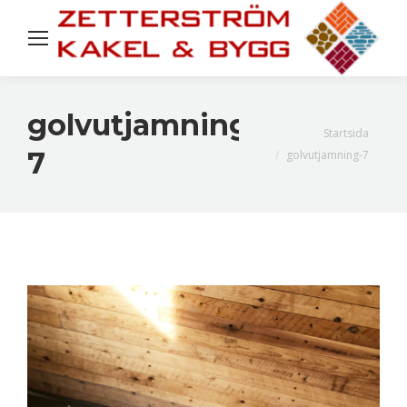
golvutjamning-
Du är här:
Startsida
7
golvutjamning-7